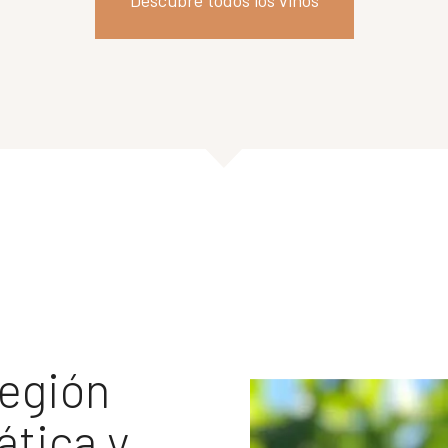
Descubre todos los vinos
región
ática y