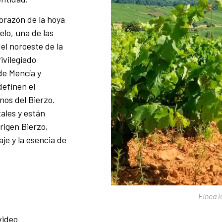
orazón de la hoya
elo, una de las
el noroeste de la
ivilegiado
de Mencía y
efinen el
nos del Bierzo.
ales y están
igen Bierzo,
aje y la esencia de
Finca l
video