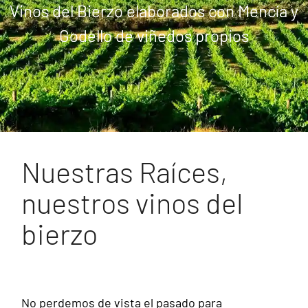
Vinos del Bierzo elaborados con Mencía y
Vinos del Bierzo elaborados con Mencía y
Godello de viñedos propios
Godello de viñedos propios
Nuestras Raíces,
nuestros vinos del
bierzo
No perdemos de vista el pasado para