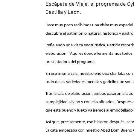
Escápate de Viaje, el programa de Cy
Castilla y León.
Hace muy poco recibimos una visita muy especial 
descubre el patrimonio natural, histórico y gastro
Reflejando una visita enoturística, Patricia recor
elaboración. “Aquí es donde fermentamos todos nue
presentadora del programa.
En esa misma sala, nuestro enólogo charlaba con P
todo de las variedades mencía y godello que son 
Tras la sala de elaboración, ambos pasaron a la z
complejidad al vino y con ello afinarlos. Después d
que está bueno y luego ya iremos al embotellado y
Así que, precisamente, eso hicieron después, servir
La cata empezaba con nuestro Abad Dom Bueno G