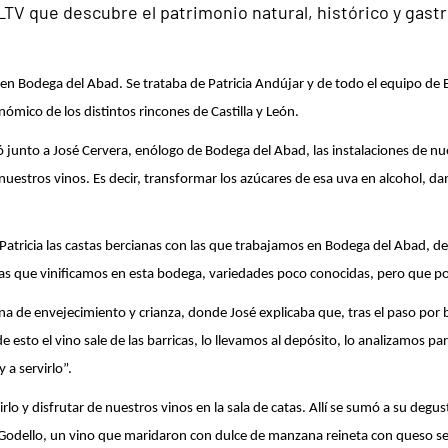
LTV que descubre el patrimonio natural, histórico y gast
en Bodega del Abad. Se trataba de Patricia Andújar y de todo el equipo de 
nómico de los distintos rincones de Castilla y León.
rió junto a José Cervera, enólogo de Bodega del Abad, las instalaciones de n
stros vinos. Es decir, transformar los azúcares de esa uva en alcohol, dando
atricia las castas bercianas con las que trabajamos en Bodega del Abad, de
las que vinificamos en esta bodega, variedades poco conocidas, pero que p
ona de envejecimiento y crianza, donde José explicaba que, tras el paso por
e esto el vino sale de las barricas, lo llevamos al depósito, lo analizamos p
 a servirlo”.
lo y disfrutar de nuestros vinos en la sala de catas. Allí se sumó a su degus
odello, un vino que maridaron con dulce de manzana reineta con queso s