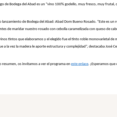
ogo de Bodega del Abad es un “vino 100% godello, muy fresco, muy frutal, q
último lanzamiento de Bodega del Abad: Abad Dom Bueno Rosado. “Este es un
antes de maridar nuestro rosado con cebolla caramelizada con queso de cab
s vinos tintos que elaboramos y el elegido fue el tinto roble monovarietal
a la vez la madera le aporte estructura y complejidad”, destacaba José Ce
 resumen, os invitamos a ver el programa en
este enlace
. ¡Esperamos que 