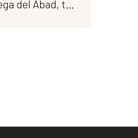
El vino de Bodega del Abad, tu compañero perfecto para este invierno
 bierzo