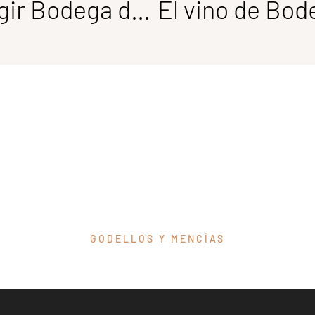
¡Gracias por elegir Bodega del Abad una Navidad más!
GODELLOS Y MENCÍAS
re nuestros vinos del