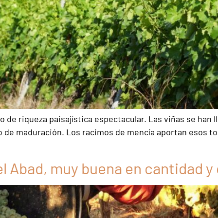
 de riqueza paisajística espectacular. Las viñas se han l
o de maduración. Los racimos de mencía aportan esos toq
l Abad, muy buena en cantidad y 