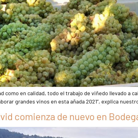
d como en calidad, todo el trabajo de viñedo llevado a ca
borar grandes vinos en esta añada 2021”, explica nuestr
a vid comienza de nuevo en Bodeg