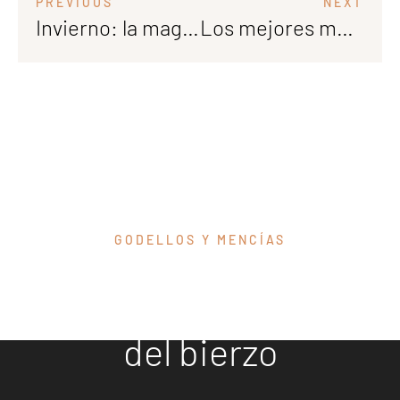
PREVIOUS
NEXT
Invierno: la magia del viñedo en Bodega del Abad
Los mejores maridajes de la Navidad, ¡con Bodega del Abad!
GODELLOS Y MENCÍAS
Descubre
nuestros vinos
del bierzo