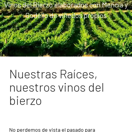
Vinos del Bierzo elaborados con Mencía y
Vinos del Bierzo elaborados con Mencía y
Godello de viñedos propios
Godello de viñedos propios
Nuestras Raíces,
nuestros vinos del
bierzo
No perdemos de vista el pasado para